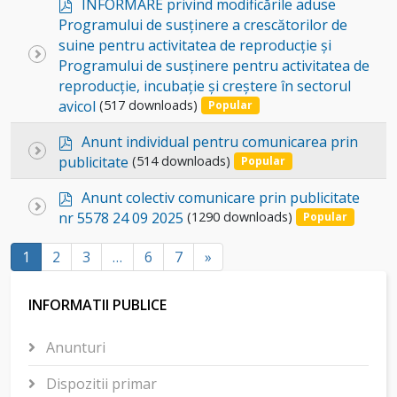
p
item
INFORMARE privind modificările aduse
d
Programului de susținere a crescătorilor de
f
suine pentru activitatea de reproducție și
Select
Programului de susținere pentru activitatea de
an
reproducție, incubație și creștere în sectorul
item
avicol
(517 downloads)
Popular
p
Anunt individual pentru comunicarea prin
Select
d
publicitate
(514 downloads)
Popular
an
f
p
item
Anunt colectiv comunicare prin publicitate
Select
d
nr 5578 24 09 2025
(1290 downloads)
Popular
an
f
item
1
2
3
…
6
7
»
INFORMATII PUBLICE
Anunturi
Dispozitii primar