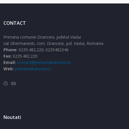
CONTACT
Primaria comunei Dranceni, judetul Vaslui
sat Ghermanesti,
com. Dranceni,
jud. Vaslui,
Romania
Phone:
0235.482.220; 0235482346
Fax:
0235.482.220
Email:
contact@primariadranceni.ro
Web:
primariadranceni.ro
Noutati