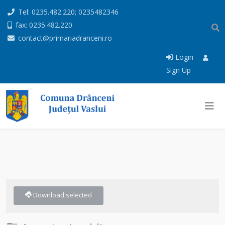
Tel: 0235.482.220; 0235482346
fax: 0235.482.220
contact@primariadranceni.ro
Login
Sign Up
Download selected