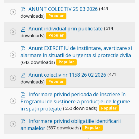
an
f
p
item
ANUNT COLECTIV 25 03 2026
(449
Select
d
downloads)
Popular
an
f
p
item
Anunt individual prin publicitate
(514
Select
d
downloads)
Popular
an
f
p
item
Anunt EXERCITIU de instiintare, avertizare si
d
Select
alarmare in situatii de urgenta si protectie civila
f
(642 downloads)
an
Popular
item
p
Anunt colectiv nr 1158 26 02 2026
(471
Select
d
downloads)
Popular
an
f
p
item
Informare privind perioada de înscriere în
d
Select
Programul de susținere a producției de legume
f
în spații protejate
(550 downloads)
an
Popular
item
p
Informare privind obligatiile identificarii
Select
d
animalelor
(537 downloads)
Popular
an
f