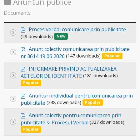
Folder
Anunturi publice
Documents
p
Proces verbal comunicare prin publicitate
Select
d
(29 downloads)
New
an
f
p
item
Anunt colectiv comunicarea prin publicitate
Select
d
nr 3614 19 06 2026
(147 downloads)
Popular
an
f
p
item
INFORMARE PRIVIND ACTUALIZAREA
d
Select
ACTELOR DE IDENTITATE
(181 downloads)
f
an
Popular
item
p
Anunturi individual pentru comunicarea prin
Select
d
publicitate
(348 downloads)
Popular
an
f
p
item
Anunt colectiv pentru comunicarea prin
d
Select
publicitate si Procesul Verbal
(327 downloads)
f
an
Popular
item