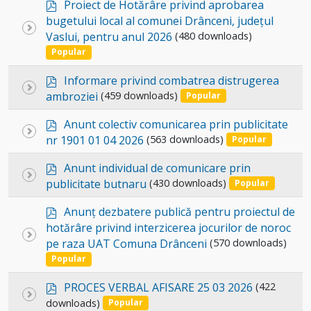
p
Proiect de Hotărâre privind aprobarea
d
bugetului local al comunei Drânceni, județul
Select
f
Vaslui, pentru anul 2026
(480 downloads)
an
Popular
item
p
Informare privind combatrea distrugerea
Select
d
ambroziei
(459 downloads)
Popular
an
f
p
item
Anunt colectiv comunicarea prin publicitate
Select
d
nr 1901 01 04 2026
(563 downloads)
Popular
an
f
p
item
Anunt individual de comunicare prin
Select
d
publicitate butnaru
(430 downloads)
Popular
an
f
p
item
Anunț dezbatere publică pentru proiectul de
d
hotărâre privind interzicerea jocurilor de noroc
Select
f
pe raza UAT Comuna Drânceni
(570 downloads)
an
Popular
item
p
PROCES VERBAL AFISARE 25 03 2026
(422
Select
d
downloads)
Popular