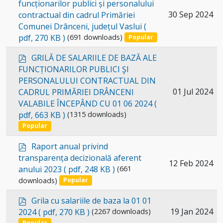
d
funcționarilor publici și personalului
f
Select
30 Sep 2024
contractual din cadrul Primăriei
Comunei Drânceni, județul Vaslui
(
an
pdf, 270 KB )
(691 downloads)
Popular
item
p
GRILĂ DE SALARIILE DE BAZĂ ALE
d
FUNCȚIONARILOR PUBLICI ŞI
f
PERSONALULUI CONTRACTUAL DIN
Select
01 Jul 2024
CADRUL PRIMĂRIEI DRÂNCENI
VALABILE ÎNCEPÂND CU 01 06 2024
(
an
pdf, 663 KB )
(1315 downloads)
item
Popular
p
Raport anual privind
d
transparența decizională aferent
Select
12 Feb 2024
f
anului 2023
( pdf, 248 KB )
(661
an
downloads)
Popular
item
p
Grila cu salariile de baza la 01 01
d
Select
19 Jan 2024
2024
( pdf, 270 KB )
(2267 downloads)
f
Popular