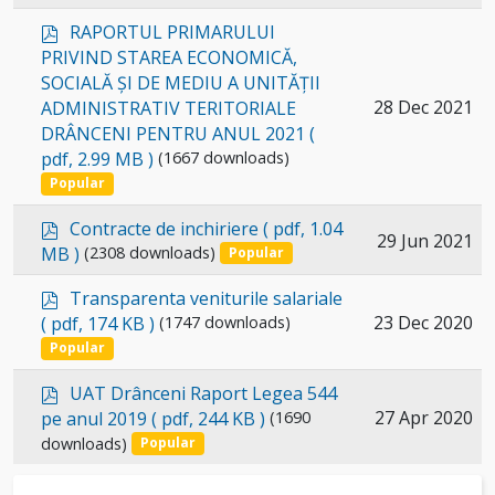
p
RAPORTUL PRIMARULUI
d
PRIVIND STAREA ECONOMICĂ,
f
SOCIALĂ ȘI DE MEDIU A UNITĂȚII
Select
28 Dec 2021
ADMINISTRATIV TERITORIALE
DRÂNCENI PENTRU ANUL 2021
(
an
pdf, 2.99 MB )
(1667 downloads)
item
Popular
p
Contracte de inchiriere
( pdf, 1.04
Select
29 Jun 2021
d
MB )
(2308 downloads)
Popular
an
f
p
item
Transparenta veniturile salariale
d
Select
23 Dec 2020
( pdf, 174 KB )
(1747 downloads)
f
an
Popular
item
p
UAT Drânceni Raport Legea 544
d
Select
27 Apr 2020
pe anul 2019
( pdf, 244 KB )
(1690
f
downloads)
an
Popular
item