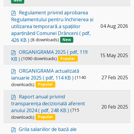
New
p
Regulament privind aprobarea
d
Regulamentului pentru închirierea și
f
Select
04 Aug 2026
utilizarea temporară a spațiilor
aparținând Comunei Drânceni
( pdf,
an
426 KB )
(8 downloads)
New
item
p
ORGANIGRAMA 2025
( pdf, 119
Select
15 May 2025
d
KB )
(1090 downloads)
Popular
an
f
p
item
ORGANIGRAMA actualizată
d
Select
27 Feb 2025
ianuarie 2025
( pdf, 114 KB )
(1140
f
downloads)
an
Popular
item
p
Raport anual privind
d
transparența decizională aferent
Select
20 Feb 2025
f
anului 2024
( pdf, 248 KB )
(715
an
downloads)
Popular
item
p
Grila salariilor de bază ale