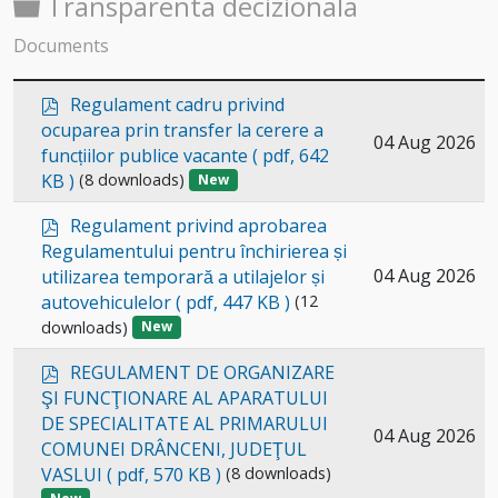
Folder
Transparenta decizionala
Documents
p
Regulament cadru privind
d
ocuparea prin transfer la cerere a
Select
04 Aug 2026
f
funcțiilor publice vacante
( pdf, 642
an
KB )
(8 downloads)
New
item
p
Regulament privind aprobarea
d
Regulamentului pentru închirierea și
f
Select
04 Aug 2026
utilizarea temporară a utilajelor și
autovehiculelor
( pdf, 447 KB )
(12
an
downloads)
New
item
p
REGULAMENT DE ORGANIZARE
d
ŞI FUNCŢIONARE AL APARATULUI
f
DE SPECIALITATE AL PRIMARULUI
Select
04 Aug 2026
COMUNEI DRÂNCENI, JUDEŢUL
an
VASLUI
( pdf, 570 KB )
(8 downloads)
item