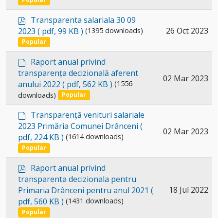
an
item
p
Transparenta salariala 30 09
d
Select
26 Oct 2023
2023
( pdf, 99 KB )
(1395 downloads)
f
an
Popular
item
d
Raport anual privind
e
transparența decizională aferent
Select
02 Mar 2023
f
anului 2022
( pdf, 562 KB )
(1556
a
an
downloads)
Popular
u
item
l
d
Transparență venituri salariale
t
e
2023 Primăria Comunei Drânceni
(
Select
02 Mar 2023
f
pdf, 224 KB )
(1614 downloads)
a
an
Popular
u
item
l
p
Raport anual privind
t
d
transparenta decizionala pentru
f
Select
18 Jul 2022
Primaria Drânceni pentru anul 2021
(
pdf, 560 KB )
(1431 downloads)
an
Popular
item