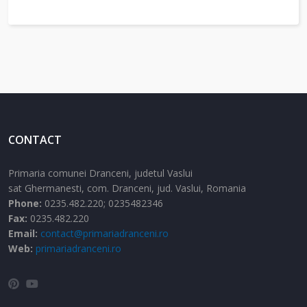
CONTACT
Primaria comunei Dranceni, judetul Vaslui
sat Ghermanesti,
com. Dranceni,
jud. Vaslui,
Romania
Phone:
0235.482.220; 0235482346
Fax:
0235.482.220
Email:
contact@primariadranceni.ro
Web:
primariadranceni.ro