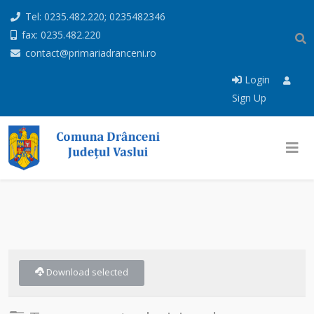
Tel: 0235.482.220; 0235482346
fax: 0235.482.220
contact@primariadranceni.ro
Login
Sign Up
Download selected