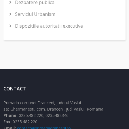
Dezbatere publica
Serviciul Urbanism
Dispozitiile autoritatii executive
CONTACT
Primaria comunei Dranceni, judetul Vaslui
sat Ghermanesti,
com. Dranceni,
jud. Vaslui,
Romania
Phone:
0235.482.220; 0235482346
Fax:
0235.482.220
Email:
contact@primariadranceni.ro