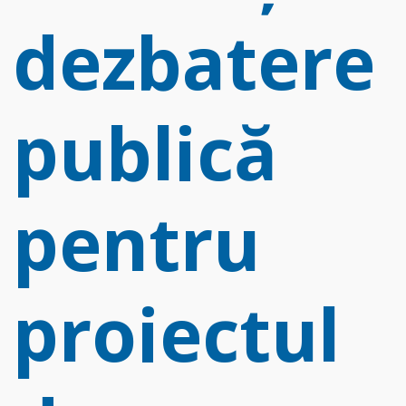
d
dezbatere
f
publică
pentru
proiectul