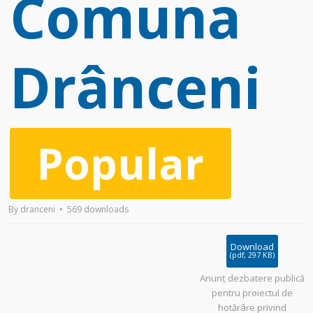
Comuna
Drânceni
Popular
By
dranceni
569 downloads
Download
(
pdf,
297 KB
)
Anunț dezbatere publică
pentru proiectul de
hotărâre privind