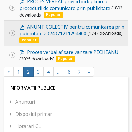
p
item
PROCES VERBAL privind indeplinirea
d
Select
procedurii de comunicare prin publicitate
(1892
f
downloads)
an
Popular
item
p
ANUNT COLECTIV pentru comunicarea prin
d
Select
publicitate 2024071211294400
(1747 downloads)
f
an
Popular
item
p
Proces verbal afisare vanzare PECHEANU
Select
d
(2025 downloads)
Popular
an
f
item
«
1
2
3
4
…
6
7
»
INFORMATII PUBLICE
Anunturi
Dispozitii primar
Hotarari CL