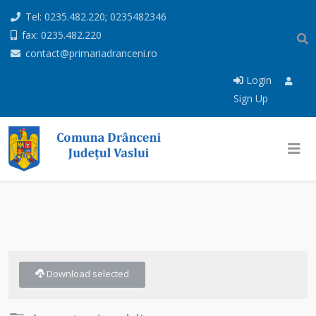
Tel: 0235.482.220; 0235482346
fax: 0235.482.220
contact@primariadranceni.ro
Login
Sign Up
Download selected