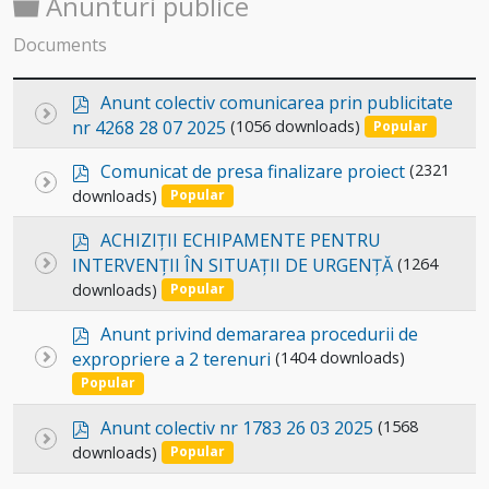
Folder
Anunturi publice
Documents
p
Anunt colectiv comunicarea prin publicitate
Select
d
nr 4268 28 07 2025
(1056 downloads)
Popular
an
f
p
item
Comunicat de presa finalizare proiect
(2321
Select
d
downloads)
Popular
an
f
p
item
ACHIZIȚII ECHIPAMENTE PENTRU
d
Select
INTERVENȚII ÎN SITUAȚII DE URGENȚĂ
(1264
f
downloads)
an
Popular
item
p
Anunt privind demararea procedurii de
d
Select
expropriere a 2 terenuri
(1404 downloads)
f
an
Popular
item
p
Anunt colectiv nr 1783 26 03 2025
(1568
Select
d
downloads)
Popular
an
f