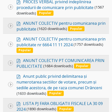
p
item
PROCES VERBAL privind indeplinirea
d
Select
procedurii de comunicare prin publicitate
(1567
f
downloads)
an
Popular
item
p
ANUNT COLECTIV pentru comunicarea prin
Select
d
publicitate
(1620 downloads)
Popular
an
f
p
item
ANUNT COLECTIV pentru comunicarea prin
d
Select
publicitate nr 6664 11 11 2024
(1757 downloads)
f
an
Popular
item
p
ANUNT COLECTIV PT COMUNICAREA PRIN
Select
d
PUBLICITATE
(1684 downloads)
Popular
an
f
p
item
Anunt public privind delimitarea și
d
numerotarea sectiilor de votare, precum și
Select
f
sediile acestora, de pe raza comunei Drânceni
an
(1633 downloads)
Popular
item
p
LISTA PJ FARA OBLIGATII FISCALE LA 30 09
Select
d
2024
(1890 downloads)
Popular