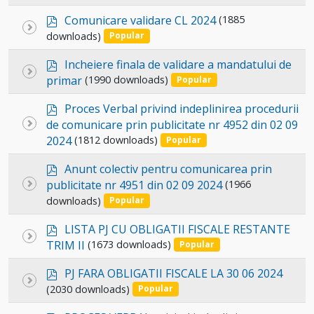
an
f
p
item
Comunicare validare CL 2024
(1885
Select
d
downloads)
Popular
an
f
p
item
Incheiere finala de validare a mandatului de
Select
d
primar
(1990 downloads)
Popular
an
f
p
item
Proces Verbal privind indeplinirea procedurii
d
Select
de comunicare prin publicitate nr 4952 din 02 09
f
2024
(1812 downloads)
an
Popular
item
p
Anunt colectiv pentru comunicarea prin
d
Select
publicitate nr 4951 din 02 09 2024
(1966
f
downloads)
an
Popular
item
p
LISTA PJ CU OBLIGATII FISCALE RESTANTE
Select
d
TRIM II
(1673 downloads)
Popular
an
f
p
item
PJ FARA OBLIGATII FISCALE LA 30 06 2024
Select
d
(2030 downloads)
Popular
an
f