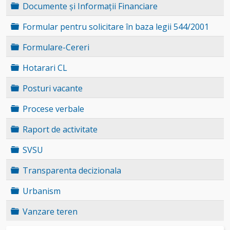
Folder
Documente și Informații Financiare
Folder
Formular pentru solicitare în baza legii 544/2001
Folder
Formulare-Cereri
Folder
Hotarari CL
Folder
Posturi vacante
Folder
Procese verbale
Folder
Raport de activitate
Folder
SVSU
Folder
Transparenta decizionala
Folder
Urbanism
Folder
Vanzare teren