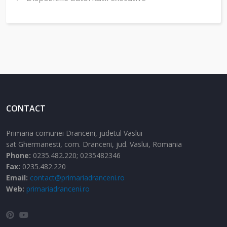
CONTACT
Primaria comunei Dranceni, judetul Vaslui
sat Ghermanesti,
com. Dranceni,
jud. Vaslui,
Romania
Phone:
0235.482.220; 0235482346
Fax:
0235.482.220
Email:
contact@primariadranceni.ro
Web:
primariadranceni.ro