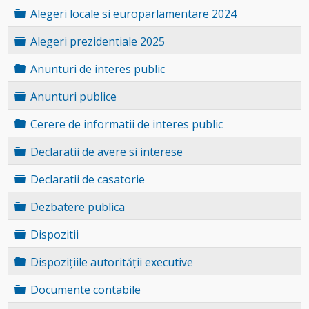
Folder
Alegeri locale si europarlamentare 2024
Folder
Alegeri prezidentiale 2025
Folder
Anunturi de interes public
Folder
Anunturi publice
Folder
Cerere de informatii de interes public
Folder
Declaratii de avere si interese
Folder
Declaratii de casatorie
Folder
Dezbatere publica
Folder
Dispozitii
Folder
Dispozițiile autorității executive
Folder
Documente contabile