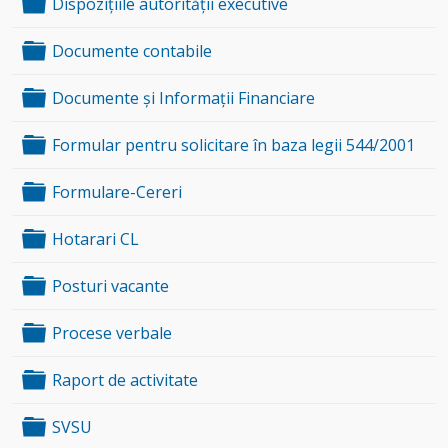
Folder
Dispozițiile autorității executive
Folder
Documente contabile
Folder
Documente și Informații Financiare
Folder
Formular pentru solicitare în baza legii 544/2001
Folder
Formulare-Cereri
Folder
Hotarari CL
Folder
Posturi vacante
Folder
Procese verbale
Folder
Raport de activitate
Folder
SVSU