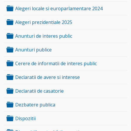
Folder
Alegeri locale si europarlamentare 2024
Folder
Alegeri prezidentiale 2025
Folder
Anunturi de interes public
Folder
Anunturi publice
Folder
Cerere de informatii de interes public
Folder
Declaratii de avere si interese
Folder
Declaratii de casatorie
Folder
Dezbatere publica
Folder
Dispozitii