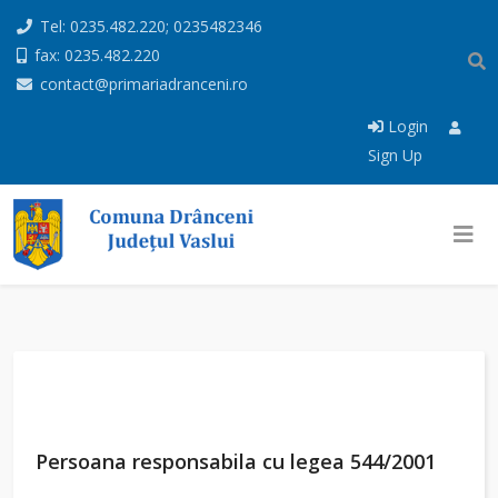
Tel: 0235.482.220; 0235482346
fax: 0235.482.220
contact@primariadranceni.ro
Login
Sign Up
Persoana responsabila cu legea 544/2001