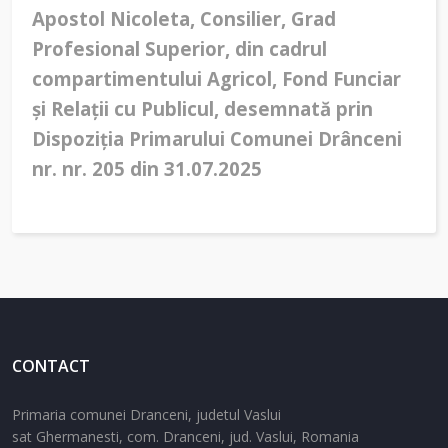
Apostol Nicoleta, Consilier, Grad
Profesional Superior, din cadrul
compartimentului Agricol, Fond Funciar
și Relații cu Publicul, desemnată prin
Dispoziția Primarului Comunei Drânceni
nr. nr. 205 din 31.07.2025
CONTACT
Primaria comunei Dranceni, judetul Vaslui
sat Ghermanesti,
com. Dranceni,
jud. Vaslui,
Romania