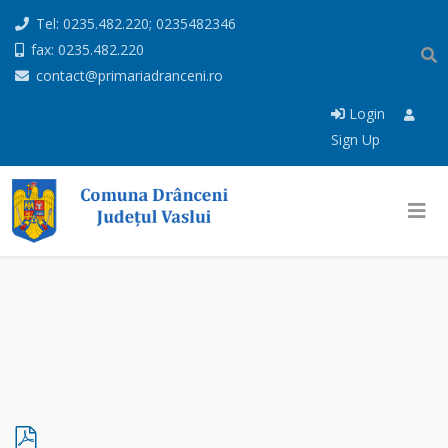
Tel: 0235.482.220; 0235482346
fax: 0235.482.220
contact@primariadranceni.ro
Login
Sign Up
p