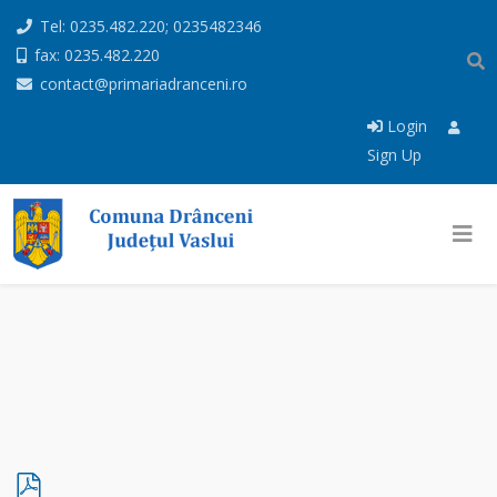
Tel: 0235.482.220; 0235482346
fax: 0235.482.220
contact@primariadranceni.ro
Login
Sign Up
p