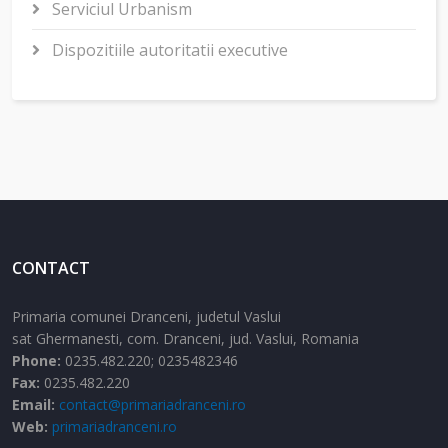
Serviciul Urbanism
Dispozitiile autoritatii executive
CONTACT
Primaria comunei Dranceni, judetul Vaslui
sat Ghermanesti,
com. Dranceni,
jud. Vaslui,
Romania
Phone:
0235.482.220; 0235482346
Fax:
0235.482.220
Email:
contact@primariadranceni.ro
Web:
primariadranceni.ro