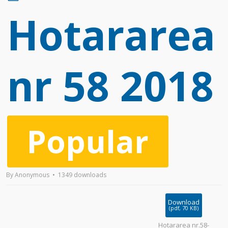
d
Hotararea
f
nr 58 2018
Popular
By
Anonymous
1349 downloads
Download
(
pdf,
70 KB
)
Hotararea nr.58-