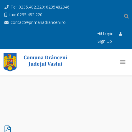
Tel: 0235.482.220; 0235482346
fax: 0235.482.220
contact@primariadranceni.ro
Login
Sign Up
p