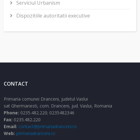
Serviciul Urbanism
Dispozitiile autoritatii executive
CONTACT
Primaria comunei Dranceni, judetul Vaslui
sat Ghermanesti,
com. Dranceni,
jud. Vaslui,
Romania
Phone:
0235.482.220; 0235482346
Fax:
0235.482.220
Email:
contact@primariadranceni.ro
Web:
primariadranceni.ro