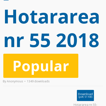
d
Hotararea
f
nr 55 2018
Popular
By
Anonymous
1349 downloads
Download
(
pdf,
51 KB
)
Hotararea nr.55-