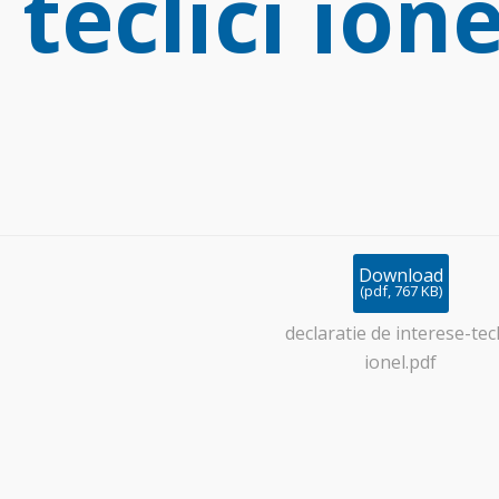
 teclici ione
Download
(
pdf,
767 KB
)
declaratie de interese-tecl
ionel.pdf