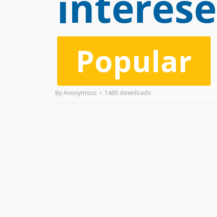
d
interese
f
Popular
By
Anonymous
1465 downloads