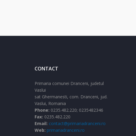
CONTACT
Primaria comunei Dranceni, judetul
Vaslui
sat Ghermanesti,
com. Dranceni,
jud.
Vaslui,
Romania
Phone:
0235.482.220; 0235482346
Fax:
0235.482.220
Email:
contact@primariadranceni.ro
Web:
primariadranceni.ro