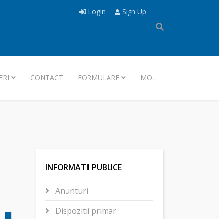
Login
Sign Up
ERI
CONTACT
FORMULARE
MOL
INFORMATII PUBLICE
Anunturi
Dispozitii primar