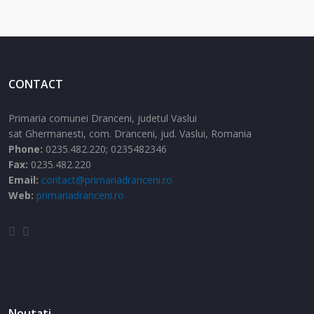
CONTACT
Primaria comunei Dranceni, judetul Vaslui
sat Ghermanesti,
com. Dranceni,
jud. Vaslui,
Romania
Phone:
0235.482.220; 0235482346
Fax:
0235.482.220
Email:
contact@primariadranceni.ro
Web:
primariadranceni.ro
Noutati