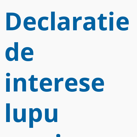
d
Declaratie
f
de
interese
lupu