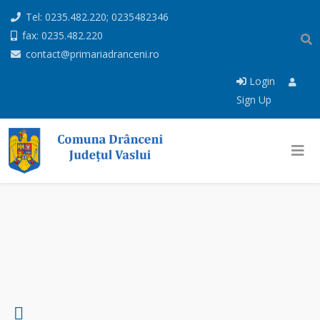
Tel: 0235.482.220; 0235482346
fax: 0235.482.220
contact@primariadranceni.ro
Login
Sign Up
p