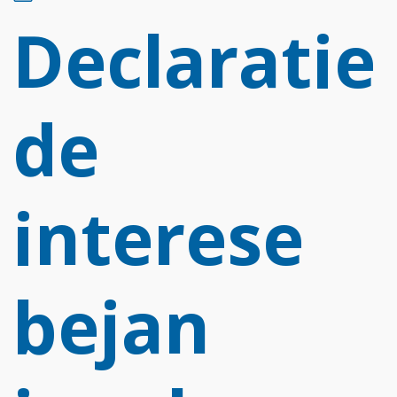
d
Declaratie
f
de
interese
bejan