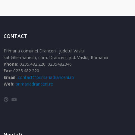
CONTACT
Primaria comunei Dranceni, judetul Vaslui
sat Ghermanesti,
com. Dranceni,
jud. Vaslui,
Romania
Phone:
0235.482.220; 0235482346
Fax:
0235.482.220
Email:
contact@primariadranceni.ro
Web:
primariadranceni.ro
Noutati