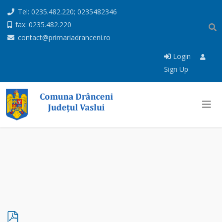
Tel: 0235.482.220; 0235482346
fax: 0235.482.220
contact@primariadranceni.ro
Login
Sign Up
p