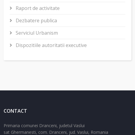
Raport de activitate
Dezbatere publica
Serviciul Urbanism
Dispozitiile autoritatii executive
CONTACT
Primaria comunei Dranceni, judetul Vaslui
sat Ghermanesti,
com. Dranceni,
jud. Vaslui,
Romania