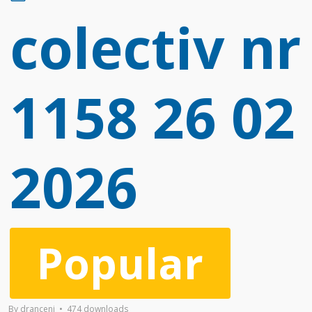
d
colectiv nr
f
1158 26 02
2026
Popular
By
dranceni
474 downloads