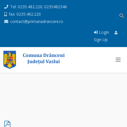
Tel: 0235.482.220; 0235482346
fax: 0235.482.220
contact@primariadranceni.ro
Login
Sign Up
p