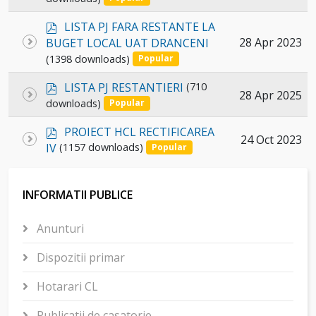
item
p
LISTA PJ FARA RESTANTE LA
d
Select
28 Apr 2023
BUGET LOCAL UAT DRANCENI
f
(1398 downloads)
an
Popular
item
p
LISTA PJ RESTANTIERI
(710
Select
28 Apr 2025
d
downloads)
Popular
an
f
p
item
PROIECT HCL RECTIFICAREA
Select
24 Oct 2023
d
IV
(1157 downloads)
Popular
an
f
item
INFORMATII PUBLICE
Anunturi
Dispozitii primar
Hotarari CL
Publicatii de casatorie