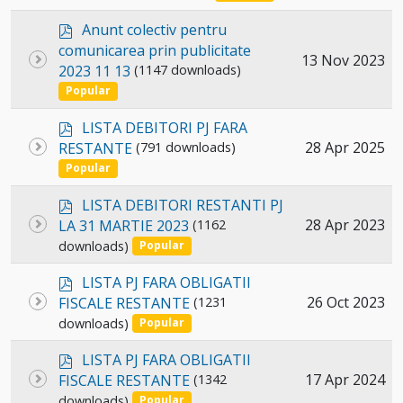
item
p
Anunt colectiv pentru
d
comunicarea prin publicitate
Select
13 Nov 2023
f
2023 11 13
(1147 downloads)
an
Popular
item
p
LISTA DEBITORI PJ FARA
d
Select
28 Apr 2025
RESTANTE
(791 downloads)
f
an
Popular
item
p
LISTA DEBITORI RESTANTI PJ
d
Select
28 Apr 2023
LA 31 MARTIE 2023
(1162
f
downloads)
an
Popular
item
p
LISTA PJ FARA OBLIGATII
d
Select
26 Oct 2023
FISCALE RESTANTE
(1231
f
downloads)
an
Popular
item
p
LISTA PJ FARA OBLIGATII
d
Select
17 Apr 2024
FISCALE RESTANTE
(1342
f
downloads)
an
Popular