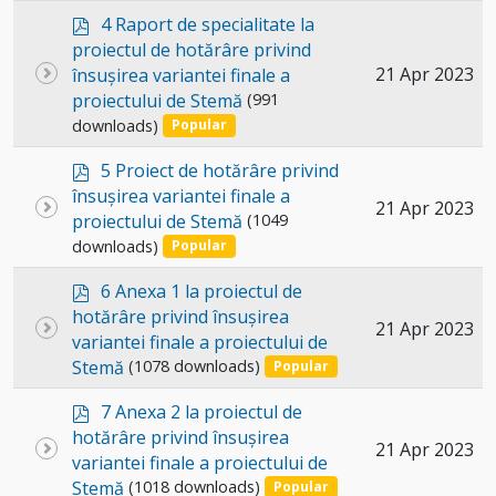
p
4 Raport de specialitate la
d
proiectul de hotărâre privind
f
Select
21 Apr 2023
însușirea variantei finale a
proiectului de Stemă
(991
an
downloads)
Popular
item
p
5 Proiect de hotărâre privind
d
însușirea variantei finale a
Select
21 Apr 2023
f
proiectului de Stemă
(1049
an
downloads)
Popular
item
p
6 Anexa 1 la proiectul de
d
hotărâre privind însușirea
Select
21 Apr 2023
f
variantei finale a proiectului de
an
Stemă
(1078 downloads)
Popular
item
p
7 Anexa 2 la proiectul de
d
hotărâre privind însușirea
Select
21 Apr 2023
f
variantei finale a proiectului de
an
Stemă
(1018 downloads)
Popular