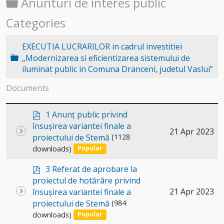
Folder
Anunturi de interes public
Categories
EXECUTIA LUCRARILOR in cadrul investitiei
Folder
„Modernizarea si eficientizarea sistemului de
iluminat public in Comuna Dranceni, judetul Vaslui”
Documents
p
1 Anunț public privind
d
însușirea variantei finale a
Select
21 Apr 2023
f
proiectului de Stemă
(1128
an
downloads)
Popular
item
p
3 Referat de aprobare la
d
proiectul de hotărâre privind
f
Select
21 Apr 2023
însușirea variantei finale a
proiectului de Stemă
(984
an
downloads)
Popular
item