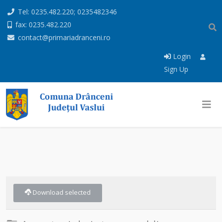
Tel: 0235.482.220; 0235482346
fax: 0235.482.220
contact@primariadranceni.ro
Login
Sign Up
Download selected